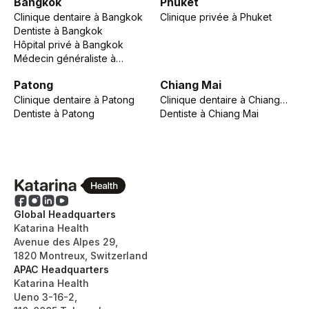
Bangkok
Phuket
Clinique dentaire
à
Bangkok
Clinique privée
à
Phuket
Dentiste
à
Bangkok
Hôpital privé
à
Bangkok
Médecin généraliste
à
Bangkok
Patong
Chiang Mai
Clinique dentaire
à
Patong
Clinique dentaire
à
Chiang
Dentiste
à
Patong
Mai
Dentiste
à
Chiang Mai
Global Headquarters
Katarina Health
Avenue des Alpes 29,
1820 Montreux, Switzerland
APAC Headquarters
Katarina Health
Ueno 3-16-2,