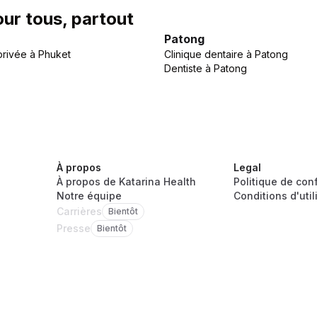
our tous, partout
Patong
privée
à
Phuket
Clinique dentaire
à
Patong
Dentiste
à
Patong
À propos
Legal
À propos de Katarina Health
Politique de conf
Notre équipe
Conditions d'util
Carrières
Bientôt
Presse
Bientôt