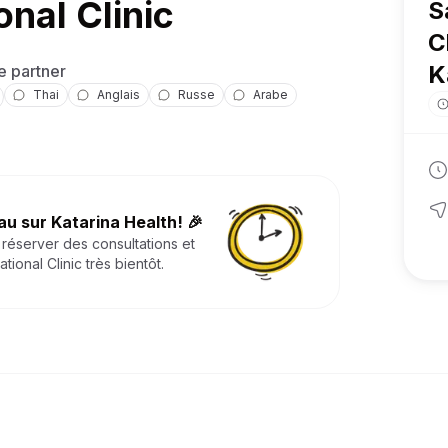
nal Clinic
S
C
K
e partner
Thai
Anglais
Russe
Arabe
u sur Katarina Health! 🎉
réserver des consultations et
tional Clinic
très bientôt.